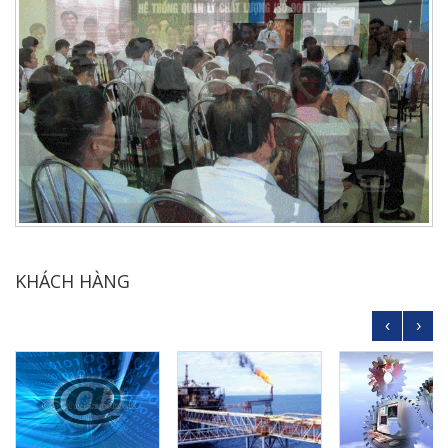
KHÁCH HÀNG
‹
›