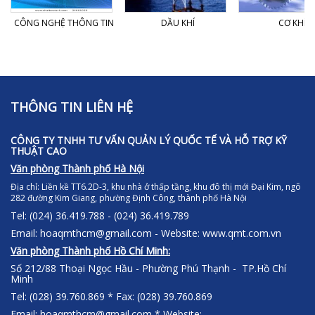
CÔNG NGHỆ THÔNG TIN
DẦU KHÍ
CƠ KHÍ
THÔNG TIN LIÊN HỆ
CÔNG TY TNHH TƯ VẤN QUẢN LÝ QUỐC TẾ VÀ HỖ TRỢ KỸ
THUẬT CAO
Văn phòng Thành phố Hà Nội
Địa chỉ:
Liền kề TT6.2D-3, khu nhà ở thấp tầng, khu đô thị mới Đại Kim, ngõ
282 đường Kim Giang, phường Định Công, thành phố Hà Nội
Tel: (024) 36.419.788 - (024) 36.419.789
Email: hoaqmthcm@gmail.com - Website: www.qmt.com.vn
Văn phòng Thành phố Hồ Chí Minh:
Số 212/88 Thoại Ngọc Hầu - Phường Phú Thạnh - TP.Hồ Chí
Minh
Tel: (028) 39.760.869 * Fax: (028) 39.760.869
Email: hoaqmthcm@gmail.com * Website: