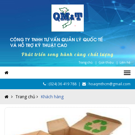
Phát triển song hành cùng chất lượng
Trang chủ |
Giới thiệu |
Liên hệ
:
(024) 36 419 788
|
: hoaqmthcm@gmail.com
Trang chủ
Khách hàng