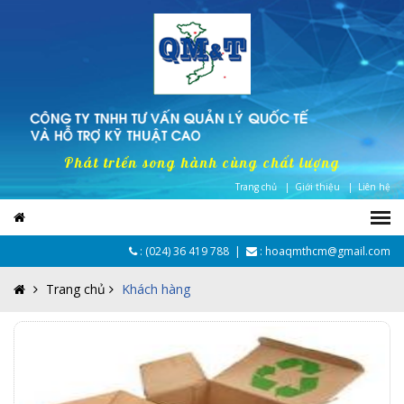
Phát triển song hành cùng chất lượng
Trang chủ |
Giới thiệu |
Liên hệ
:
(024) 36 419 788
|
: hoaqmthcm@gmail.com
Trang chủ
Khách hàng