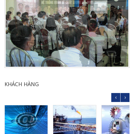
KHÁCH HÀNG
‹
›