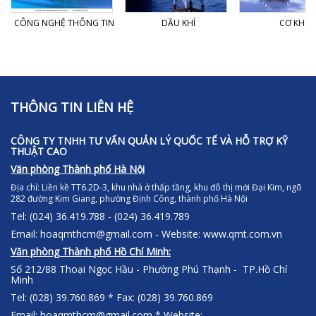
CÔNG NGHỆ THÔNG TIN
DẦU KHÍ
CƠ KHÍ
THÔNG TIN LIÊN HỆ
CÔNG TY TNHH TƯ VẤN QUẢN LÝ QUỐC TẾ VÀ HỖ TRỢ KỸ
THUẬT CAO
Văn phòng Thành phố Hà Nội
Địa chỉ:
Liền kề TT6.2D-3, khu nhà ở thấp tầng, khu đô thị mới Đại Kim, ngõ
282 đường Kim Giang, phường Định Công, thành phố Hà Nội
Tel: (024) 36.419.788 - (024) 36.419.789
Email: hoaqmthcm@gmail.com - Website: www.qmt.com.vn
Văn phòng Thành phố Hồ Chí Minh:
Số 212/88 Thoại Ngọc Hầu - Phường Phú Thạnh - TP.Hồ Chí
Minh
Tel: (028) 39.760.869 * Fax: (028) 39.760.869
Email: hoaqmthcm@gmail.com * Website: