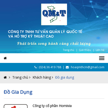
Phát triển song hành cùng chất lượng
Trang chủ |
Giới thiệu |
Liên hệ
:
(024) 36 419 788
|
: hoaqmthcm@gmail.com
Trang chủ
Khách hàng
Đồ gia dụng
Đồ Gia Dụng
Công ty cổ phần Homivia