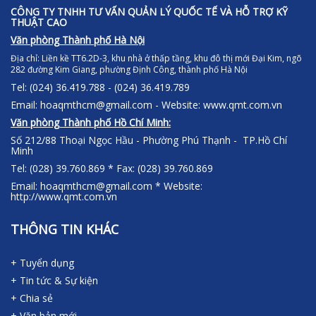
CÔNG TY TNHH TƯ VẤN QUẢN LÝ QUỐC TẾ VÀ HỖ TRỢ KỸ
THUẬT CAO
Văn phòng Thành phố Hà Nội
Địa chỉ:
Liền kề TT6.2D-3, khu nhà ở thấp tầng, khu đô thị mới Đại Kim, ngõ
282 đường Kim Giang, phường Định Công, thành phố Hà Nội
Tel: (024) 36.419.788 - (024) 36.419.789
Email: hoaqmthcm@gmail.com - Website: www.qmt.com.vn
Văn phòng Thành phố Hồ Chí Minh:
Số 212/88 Thoại Ngọc Hầu - Phường Phú Thạnh - TP.Hồ Chí
Minh
Tel: (028) 39.760.869 * Fax: (028) 39.760.869
Email: hoaqmthcm@gmail.com * Website:
http://www.qmt.com.vn
THÔNG TIN KHÁC
+ Tuyển dụng
+ Tin tức & Sự kiện
+ Chia sẻ
+ Văn bản mới