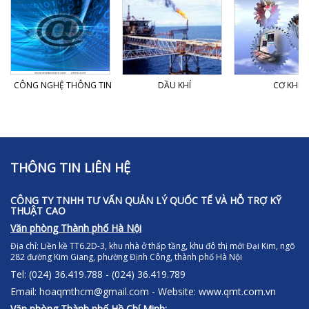
CÔNG NGHỆ THÔNG TIN
DẦU KHÍ
CƠ KHÍ
THÔNG TIN LIÊN HỆ
CÔNG TY TNHH TƯ VẤN QUẢN LÝ QUỐC TẾ VÀ HỖ TRỢ KỸ
THUẬT CAO
Văn phòng Thành phố Hà Nội
Địa chỉ:
Liền kề TT6.2D-3, khu nhà ở thấp tầng, khu đô thị mới Đại Kim, ngõ
282 đường Kim Giang, phường Định Công, thành phố Hà Nội
Tel: (024) 36.419.788 - (024) 36.419.789
Email: hoaqmthcm@gmail.com - Website: www.qmt.com.vn
Văn phòng Thành phố Hồ Chí Minh: