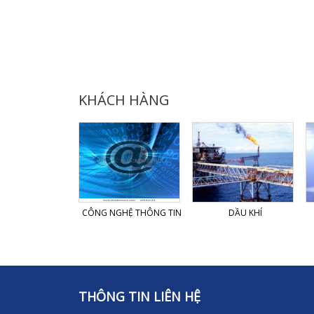
KHÁCH HÀNG
T NHẬP KHẨU
CÔNG NGHỆ THÔNG TIN
DẦU KHÍ
THÔNG TIN LIÊN HỆ