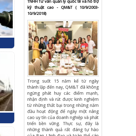
TNHH Tư vấn quản lý quốc tế và hỗ trợ
kỹ thuật cao - QM&T ( 10/9/2003-
10/9/2018)
Trong suốt 15 năm kể từ ngày
thành lập đến nay, QM&T đã không
ngừng phát huy các điểm mạnh,
nhận định và rút được kinh nghiệm
từ những thất bại trong những năm
đầu hoạt động để ngày một nâng
cao uy tín của doanh nghiệp và phát
triển bền vững. Thực sự, đây là
những thành quả rất đáng tự hào
của Ban Lãnh đạo và toàn thể cán