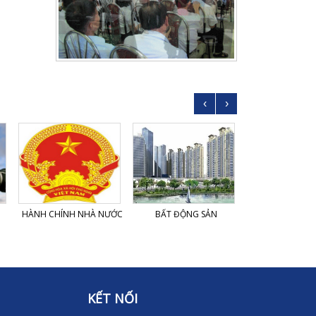
‹
›
HÀNH CHÍNH NHÀ NƯỚC
BẤT ĐỘNG SẢN
DỆT MA
KẾT NỐI