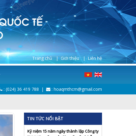
Trang chủ |
Giới thiệu |
Liên hệ
:
(024) 36 419 788
|
: hoaqmthcm@gmail.com
TIN TỨC NỔI BẬT
Kỷ niệm 15 năm ngày thành lập Công ty