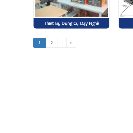
Thiết Bị, Dụng Cụ Dạy Nghề
1
2
›
››