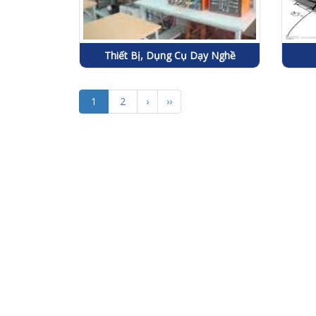
Thiết Bị, Dụng Cụ Dạy Nghề
1
2
›
››