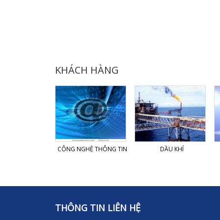
KHÁCH HÀNG
T NHẬP KHẨU
CÔNG NGHỆ THÔNG TIN
DẦU KHÍ
THÔNG TIN LIÊN HỆ