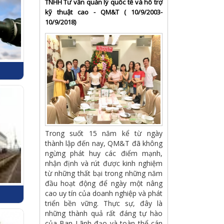
TNHH Tư vấn quản lý quốc tế và hỗ trợ
kỹ thuật cao - QM&T ( 10/9/2003-
10/9/2018)
Trong suốt 15 năm kể từ ngày
thành lập đến nay, QM&T đã không
ngừng phát huy các điểm mạnh,
nhận định và rút được kinh nghiệm
từ những thất bại trong những năm
đầu hoạt động để ngày một nâng
cao uy tín của doanh nghiệp và phát
triển bền vững. Thực sự, đây là
những thành quả rất đáng tự hào
của Ban Lãnh đạo và toàn thể cán