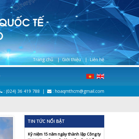
Trang chủ |
Giới thiệu |
Liên hệ
:
(024) 36 419 788
|
: hoaqmthcm@gmail.com
TIN TỨC NỔI BẬT
Kỷ niệm 15 năm ngày thành lập Công ty