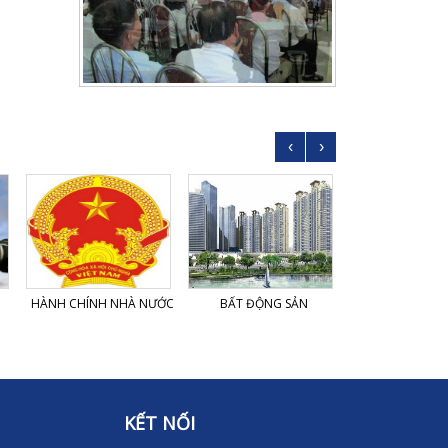
‹
›
HÀNH CHÍNH NHÀ NƯỚC
BẤT ĐỘNG SẢN
DỆT MA
KẾT NỐI