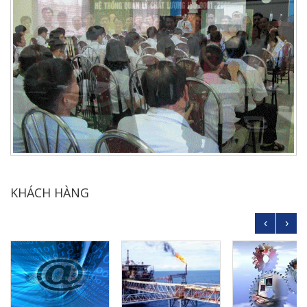
KHÁCH HÀNG
‹
›