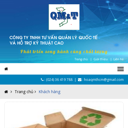
Phát triển song hành cùng chất lượng
Trang chủ |
Giới thiệu |
Liên hệ
:
(024) 36 419 788
|
: hoaqmthcm@gmail.com
Trang chủ
Khách hàng