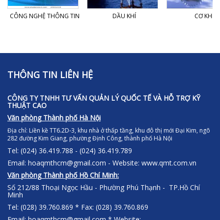
CÔNG NGHỆ THÔNG TIN
DẦU KHÍ
CƠ KHÍ
THÔNG TIN LIÊN HỆ
CÔNG TY TNHH TƯ VẤN QUẢN LÝ QUỐC TẾ VÀ HỖ TRỢ KỸ
THUẬT CAO
Văn phòng Thành phố Hà Nội
Địa chỉ:
Liền kề TT6.2D-3, khu nhà ở thấp tầng, khu đô thị mới Đại Kim, ngõ
282 đường Kim Giang, phường Định Công, thành phố Hà Nội
Tel: (024) 36.419.788 - (024) 36.419.789
Email: hoaqmthcm@gmail.com - Website: www.qmt.com.vn
Văn phòng Thành phố Hồ Chí Minh:
Số 212/88 Thoại Ngọc Hầu - Phường Phú Thạnh - TP.Hồ Chí
Minh
Tel: (028) 39.760.869 * Fax: (028) 39.760.869
Email: hoaqmthcm@gmail.com * Website: