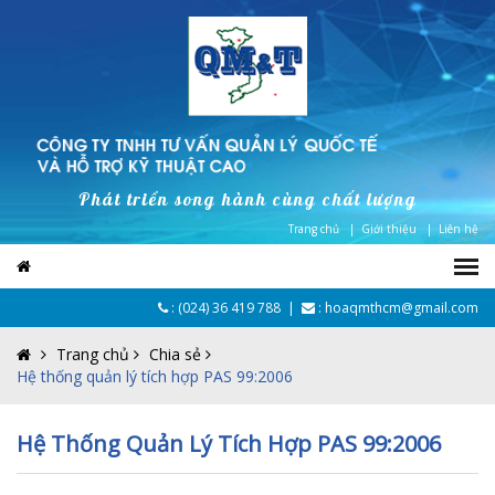
Phát triển song hành cùng chất lượng
Trang chủ |
Giới thiệu |
Liên hệ
:
(024) 36 419 788
|
: hoaqmthcm@gmail.com
Trang chủ
Chia sẻ
Hệ thống quản lý tích hợp PAS 99:2006
Hệ Thống Quản Lý Tích Hợp PAS 99:2006