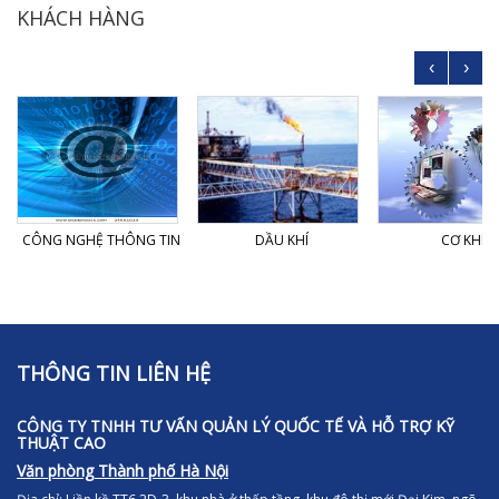
KHÁCH HÀNG
‹
›
CÔNG NGHỆ THÔNG TIN
DẦU KHÍ
CƠ KHÍ
THÔNG TIN LIÊN HỆ
CÔNG TY TNHH TƯ VẤN QUẢN LÝ QUỐC TẾ VÀ HỖ TRỢ KỸ
THUẬT CAO
Văn phòng Thành phố Hà Nội