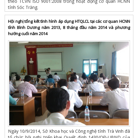
theo TCVN ISO 9001:2008 trong hoạt động cơ quan HCNN
tỉnh Sóc Trăng.
Hội nghị tổng kết tình hình áp dụng HTQLCL tại các cơ quan HCNN
tỉnh Bình Dương năm 2013, 8 tháng đầu năm 2014 và phương
hướng cuối năm 2014
Ngày 10/9/2014, Sở Khoa học và Công nghệ tỉnh Trà Vinh đã
tổ chức hội nghị triển khai Quyết định 1430/QĐ-UBND của