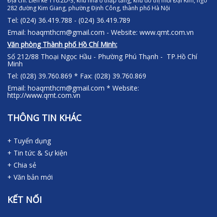
Địa chỉ:
Liền kề TT6.2D-3, khu nhà ở thấp tầng, khu đô thị mới Đại Kim, ngõ
282 đường Kim Giang, phường Định Công, thành phố Hà Nội
Tel: (024) 36.419.788 - (024) 36.419.789
Email: hoaqmthcm@gmail.com - Website: www.qmt.com.vn
Văn phòng Thành phố Hồ Chí Minh:
Số 212/88 Thoại Ngọc Hầu - Phường Phú Thạnh - TP.Hồ Chí
Minh
Tel: (028) 39.760.869 * Fax: (028) 39.760.869
Email: hoaqmthcm@gmail.com * Website:
http://www.qmt.com.vn
THÔNG TIN KHÁC
+ Tuyển dụng
+ Tin tức & Sự kiện
+ Chia sẻ
+ Văn bản mới
KẾT NỐI