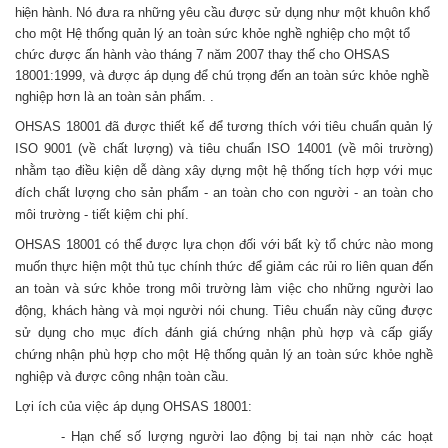
hiện hành.
Nó đưa ra những yêu cầu được sử dụng như một khuôn khổ
cho một Hệ thống quản lý an toàn sức khỏe nghề nghiệp cho một tổ
chức được ấn hành vào tháng 7 năm 2007 thay thế cho OHSAS
18001:1999, và được áp dụng để chú trọng đến an toàn sức khỏe nghề
nghiệp hơn là an toàn sản phẩm
.
.
OHSAS 18001 đã được thiết kế để tương thích với tiêu chuẩn quản lý
ISO 9001 (về chất lượng) và tiêu chuẩn ISO 14001 (về môi trường)
nhằm tạo điều kiện dễ dàng xây dựng một hệ thống tích hợp với mục
đích chất lượng cho sản phẩm - an toàn cho con người - an toàn cho
môi trường - tiết kiệm chi phí.
OHSAS 18001 có thể được lựa chọn đối với bất kỳ tổ chức nào mong
muốn thực hiện một thủ tục chính thức để giảm các rủi ro liên quan đến
an toàn và sức khỏe trong môi trường làm việc cho những người lao
động, khách hàng và mọi người nói chung. Tiêu chuẩn này cũng được
sử dụng cho mục đích đánh giá chứng nhận phù hợp và cấp giấy
chứng nhận phù hợp cho một Hệ thống quản lý an toàn sức khỏe nghề
nghiệp và được công nhận toàn cầu.
Lợi ích của việc áp dụng OHSAS 18001:
- Hạn chế số lượng người lao động bị tai nạn nhờ các hoạt