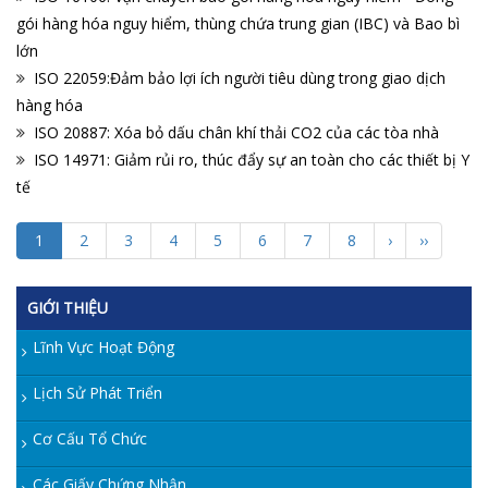
gói hàng hóa nguy hiểm, thùng chứa trung gian (IBC) và Bao bì
lớn
ISO 22059:Đảm bảo lợi ích người tiêu dùng trong giao dịch
hàng hóa
ISO 20887: Xóa bỏ dấu chân khí thải CO2 của các tòa nhà
ISO 14971: Giảm rủi ro, thúc đẩy sự an toàn cho các thiết bị Y
tế
1
2
3
4
5
6
7
8
›
››
GIỚI THIỆU
Lĩnh Vực Hoạt Động
Lịch Sử Phát Triển
Cơ Cấu Tổ Chức
Các Giấy Chứng Nhận