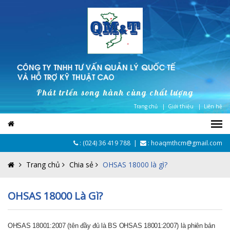
Phát triển song hành cùng chất lượng
Trang chủ |
Giới thiệu |
Liên hệ
:
(024) 36 419 788
|
: hoaqmthcm@gmail.com
Trang chủ
Chia sẻ
OHSAS 18000 là gì?
OHSAS 18000 Là Gì?
OHSAS 18001:2007 (tên đầy đủ là BS OHSAS 18001:2007) là phiên bản