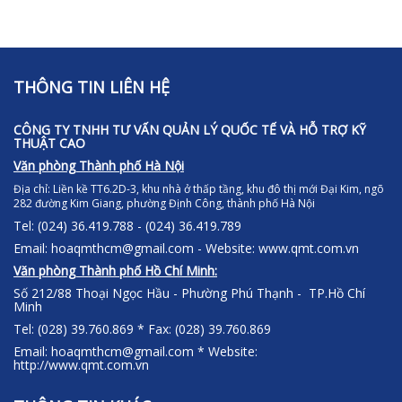
THÔNG TIN LIÊN HỆ
CÔNG TY TNHH TƯ VẤN QUẢN LÝ QUỐC TẾ VÀ HỖ TRỢ KỸ
THUẬT CAO
Văn phòng Thành phố Hà Nội
Địa chỉ:
Liền kề TT6.2D-3, khu nhà ở thấp tầng, khu đô thị mới Đại Kim, ngõ
282 đường Kim Giang, phường Định Công, thành phố Hà Nội
Tel: (024) 36.419.788 - (024) 36.419.789
Email: hoaqmthcm@gmail.com - Website: www.qmt.com.vn
Văn phòng Thành phố Hồ Chí Minh:
Số 212/88 Thoại Ngọc Hầu - Phường Phú Thạnh - TP.Hồ Chí
Minh
Tel: (028) 39.760.869 * Fax: (028) 39.760.869
Email: hoaqmthcm@gmail.com * Website:
http://www.qmt.com.vn