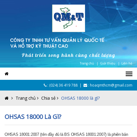
Phát triển song hành cùng chất lượng
Trang chủ |
Giới thiệu |
Liên hệ
:
(024) 36 419 788
|
: hoaqmthcm@gmail.com
Trang chủ
Chia sẻ
OHSAS 18000 là gì?
OHSAS 18000 Là Gì?
OHSAS 18001:2007 (tên đầy đủ là BS OHSAS 18001:2007) là phiên bản