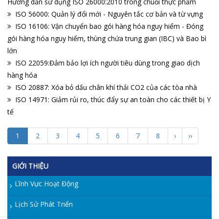
Hướng dẫn sử dụng ISO 26000:2010 trong chuỗi thực phẩm
ISO 56000: Quản lý đổi mới - Nguyên tắc cơ bản và từ vựng
ISO 16106: Vận chuyển bao gói hàng hóa nguy hiểm - Đóng
gói hàng hóa nguy hiểm, thùng chứa trung gian (IBC) và Bao bì
lớn
ISO 22059:Đảm bảo lợi ích người tiêu dùng trong giao dịch
hàng hóa
ISO 20887: Xóa bỏ dấu chân khí thải CO2 của các tòa nhà
ISO 14971: Giảm rủi ro, thúc đẩy sự an toàn cho các thiết bị Y
tế
1
2
3
4
5
6
7
8
›
››
GIỚI THIỆU
Lĩnh Vực Hoạt Động
Lịch Sử Phát Triển