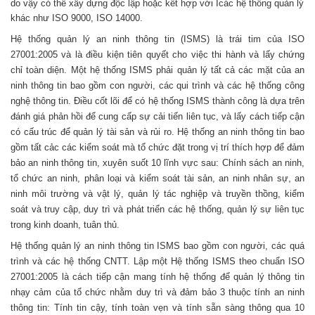
do vậy có thể xây dựng độc lập hoặc kết hợp với
I
các hệ thống quản lý
khác như ISO 9000, ISO 14000
.
Hệ thống quản lý an ninh thông tin (ISMS) là trái tim của ISO
27001:2005 và là điều kiện tiên quyết cho việc thi hành và lấy chứng
chỉ toàn diện. Một hệ thống ISMS phải quản lý tất cả các mặt của an
ninh thông tin bao gồm con người, các qui trình và các hệ thống công
nghệ thông tin. Điều cốt lõi để có hệ thống ISMS thành công là dựa trên
đánh giá phản hồi để cung cấp sự cải tiến liên tục, và lấy cách tiếp cận
có cấu trúc để quản lý tài sản và rủi ro. Hệ thống an ninh thông tin bao
gồm tất cảc các kiểm soát mà tổ chức đặt trong vị trí thích hợp để đảm
bảo an ninh thông tin, xuyên suốt 10 lĩnh vực sau
: Chính sách an ninh,
tổ chức an ninh, phân loại và kiểm soát tài sản, an ninh nhân sự, an
ninh môi trường và vật lý, quản lý tác nghiệp và truyền thồng, kiểm
soát và truy cập, duy trì và phát triển các hệ thống, quản lý sự liên tục
trong kinh doanh, tuân thủ.
Hệ thống quản lý an ninh thông tin ISMS bao gồm con người, các quá
trình và các hệ thống CNTT. Lập một Hệ thống ISMS theo chuẩn ISO
27001:2005 là cách tiếp cận mang tính hệ thống để quản lý thông tin
nhạy cảm của tổ chức nhằm duy trì và đảm bảo 3 thuộc tính an ninh
thông tin: Tính tin cậy, tính toàn vẹn và tính sẵn sàng thông qua 10