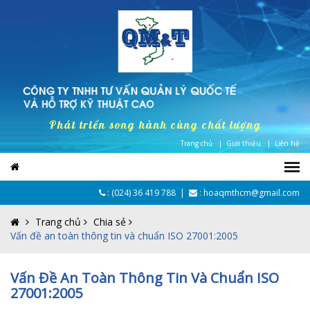
Phát triển song hành cùng chất lượng
Trang chủ |
Giới thiệu |
Liên hệ
:
(024) 36 419 788
|
: hoaqmthcm@gmail.com
Trang chủ
Chia sẻ
Vấn đề an toàn thông tin và chuẩn ISO 27001:2005
Vấn Đề An Toàn Thông Tin Và Chuẩn ISO
27001:2005