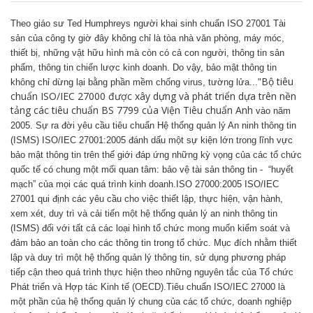
Theo giáo sư Ted
Humphreys
người khai sinh chuẩn ISO 27001
Tài
sản của công ty giờ đây không chỉ là tòa nhà văn phòng, máy móc,
thiết bị, những vật hữu hình mà còn có cả con người, thông tin sản
phẩm, thông tin chiến lược kinh doanh. Do vậy, bảo mật thông tin
Bộ tiêu
không chỉ dừng lại bằng phần mềm chống virus, tường lửa..."
chuẩn ISO/IEC 27000 được xây dựng và phát triển dựa trên nền
tảng các tiêu chuẩn BS 7799 của Viện Tiêu chuẩn Anh
vào năm
2005.
Sự ra đời yêu cầu tiêu chuẩn Hệ thống quản lý An ninh thông tin
(ISMS) ISO/IEC 27001:2005 đánh dấu một sự kiện lớn trong lĩnh vực
bảo mật thông tin trên thế giới đáp ứng những kỳ vọng của các tổ chức
quốc tế có chung một mối quan tâm: bảo vệ tài sản thông tin - “huyết
mạch” của mọi các quá trình kinh doanh.
ISO 27000:2005
ISO/IEC
27001 qui định các yêu cầu cho việc thiết lập, thực hiện, vận hành,
xem xét, duy trì và cải tiến một hệ thống quản lý an ninh thông tin
(ISMS) đối với tất cả các loại hình tổ chức mong muốn kiểm soát và
đảm bảo an toàn cho các thông tin trong tổ chức.
Mục đích nhằm thiết
lập và duy trì một hệ thống quản lý thông tin, sử dụng phương pháp
tiếp cận theo quá trình thực hiện theo những nguyên tắc của Tổ chức
Phát triển và Hợp tác Kinh tế (OECD).Tiêu chuẩn ISO/IEC 27000 là
một phần của hệ thống quản lý chung của các tổ chức, doanh nghiệp