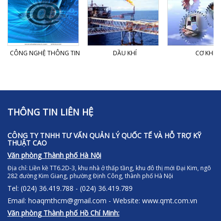
CÔNG NGHỆ THÔNG TIN
DẦU KHÍ
CƠ KHÍ
THÔNG TIN LIÊN HỆ
CÔNG TY TNHH TƯ VẤN QUẢN LÝ QUỐC TẾ VÀ HỖ TRỢ KỸ
THUẬT CAO
Văn phòng Thành phố Hà Nội
Địa chỉ:
Liền kề TT6.2D-3, khu nhà ở thấp tầng, khu đô thị mới Đại Kim, ngõ
282 đường Kim Giang, phường Định Công, thành phố Hà Nội
Tel: (024) 36.419.788 - (024) 36.419.789
Email: hoaqmthcm@gmail.com - Website: www.qmt.com.vn
Văn phòng Thành phố Hồ Chí Minh: