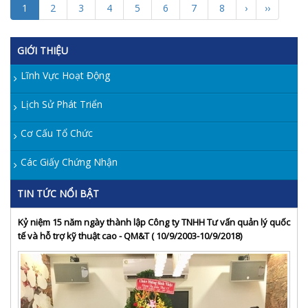
1
2
3
4
5
6
7
8
›
››
GIỚI THIỆU
Lĩnh Vực Hoạt Động
Lịch Sử Phát Triển
Cơ Cấu Tổ Chức
Các Giấy Chứng Nhận
TIN TỨC NỔI BẬT
Kỷ niệm 15 năm ngày thành lập Công ty TNHH Tư vấn quản lý quốc
tế và hỗ trợ kỹ thuật cao - QM&T ( 10/9/2003-10/9/2018)