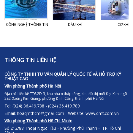
CÔNG NGHỆ THÔNG TIN
DẦU KHÍ
CƠ KHÍ
THÔNG TIN LIÊN HỆ
CÔNG TY TNHH TƯ VẤN QUẢN LÝ QUỐC TẾ VÀ HỖ TRỢ KỸ
THUẬT CAO
Văn phòng Thành phố Hà Nội
Địa chỉ:
Liền kề TT6.2D-3, khu nhà ở thấp tầng, khu đô thị mới Đại Kim, ngõ
282 đường Kim Giang, phường Định Công, thành phố Hà Nội
Tel: (024) 36.419.788 - (024) 36.419.789
Email: hoaqmthcm@gmail.com - Website: www.qmt.com.vn
Văn phòng Thành phố Hồ Chí Minh:
Số 212/88 Thoại Ngọc Hầu - Phường Phú Thạnh - TP.Hồ Chí
Minh