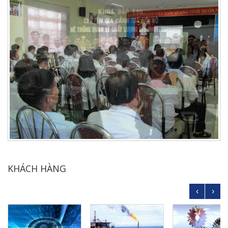
KHÁCH HÀNG
‹
›