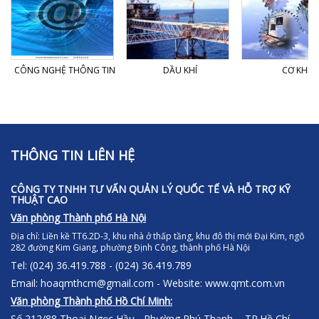
CÔNG NGHỆ THÔNG TIN
DẦU KHÍ
CƠ KHÍ
THÔNG TIN LIÊN HỆ
CÔNG TY TNHH TƯ VẤN QUẢN LÝ QUỐC TẾ VÀ HỖ TRỢ KỸ
THUẬT CAO
Văn phòng Thành phố Hà Nội
Địa chỉ:
Liền kề TT6.2D-3, khu nhà ở thấp tầng, khu đô thị mới Đại Kim, ngõ
282 đường Kim Giang, phường Định Công, thành phố Hà Nội
Tel: (024) 36.419.788 - (024) 36.419.789
Email: hoaqmthcm@gmail.com - Website: www.qmt.com.vn
Văn phòng Thành phố Hồ Chí Minh:
Số 212/88 Thoại Ngọc Hầu - Phường Phú Thạnh - TP.Hồ Chí