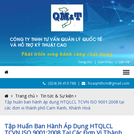
Phát triển song hành cùng chất lượng
Trang chủ |
Giới thiệu |
Liên hệ
:
(024) 36 419 788
|
: hoaqmthcm@gmail.com
Trang chủ
Tin tức & Sự kiện
Tập huấn ban hành áp dụng HTQLCL TCVN ISO 9001:2008 tại
các đơn vị thành phố Cam Ranh, Khánh Hoà
Tập Huấn Ban Hành Áp Dụng HTQLCL
TCVN ISO 9001:2008 Tại Các Đơn Vị Thành