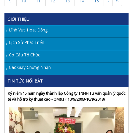
9
10
11
12
13
14
15
›
››
GIỚI THIỆU
Lĩnh Vực Hoạt Động
Lịch Sử Phát Triển
Cơ Cấu Tổ Chức
Các Giấy Chứng Nhận
TIN TỨC NỔI BẬT
Kỷ niệm 15 năm ngày thành lập Công ty TNHH Tư vấn quản lý quốc
tế và hỗ trợ kỹ thuật cao - QM&T ( 10/9/2003-10/9/2018)