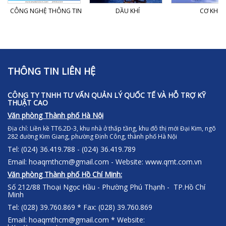
CÔNG NGHỆ THÔNG TIN
DẦU KHÍ
CƠ KHÍ
THÔNG TIN LIÊN HỆ
CÔNG TY TNHH TƯ VẤN QUẢN LÝ QUỐC TẾ VÀ HỖ TRỢ KỸ
THUẬT CAO
Văn phòng Thành phố Hà Nội
Địa chỉ:
Liền kề TT6.2D-3, khu nhà ở thấp tầng, khu đô thị mới Đại Kim, ngõ
282 đường Kim Giang, phường Định Công, thành phố Hà Nội
Tel: (024) 36.419.788 - (024) 36.419.789
Email: hoaqmthcm@gmail.com - Website: www.qmt.com.vn
Văn phòng Thành phố Hồ Chí Minh:
Số 212/88 Thoại Ngọc Hầu - Phường Phú Thạnh - TP.Hồ Chí
Minh
Tel: (028) 39.760.869 * Fax: (028) 39.760.869
Email: hoaqmthcm@gmail.com * Website: