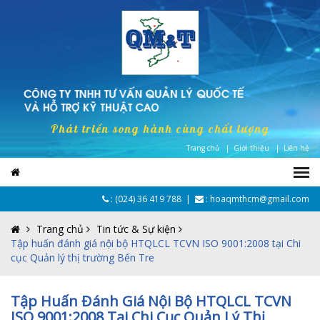
Phát triển song hành cùng chất lượng
Trang chủ |
Giới thiệu |
Liên hệ
:
(024) 36 419 788
|
: hoaqmthcm@gmail.com
Trang chủ
Tin tức & Sự kiện
Tập huấn đánh giá nội bộ HTQLCL TCVN ISO 9001:2008 tại Chi
cục Quản lý thị trường Bến Tre
Tập Huấn Đánh Giá Nội Bộ HTQLCL TCVN
ISO 9001:2008 Tại Chi Cục Quản Lý Thị