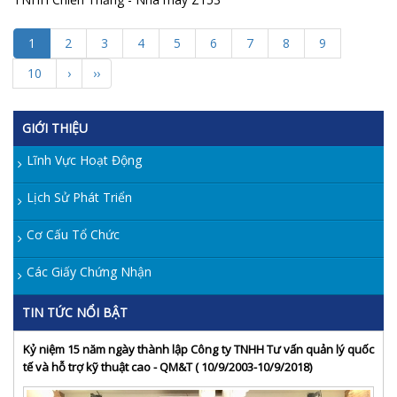
1
2
3
4
5
6
7
8
9
10
›
››
GIỚI THIỆU
Lĩnh Vực Hoạt Động
Lịch Sử Phát Triển
Cơ Cấu Tổ Chức
Các Giấy Chứng Nhận
TIN TỨC NỔI BẬT
Kỷ niệm 15 năm ngày thành lập Công ty TNHH Tư vấn quản lý quốc
tế và hỗ trợ kỹ thuật cao - QM&T ( 10/9/2003-10/9/2018)