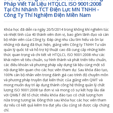
Pháp Viết Tài Liệu HTQLCL ISO 9001:2008
Tại Chi Nhánh TCT Điện Lực MN TNHH -
Công Ty Thí Nghiệm Điện Miền Nam
Khóa học đã diễn ra ngày 20/5/2014 trong không khí nghiêm túc
và nhiệt tình của 40 thành viên đơn vị, bao gồm lãnh đạo và cán
bộ nhân viên của Công ty. Đáp ứng nhu cầu tìm hiểu và ôn lại
những nội dung đã thực hiện, giảng viên Công ty TNHH Tư vấn
quản lý quốc tế và hỗ trợ kỹ thuật cao đã cung cấp những kiến
thức quan trọng và chi tiết về HTQLCL ISO 9001:2008 như các
khái niệm về tiêu chuẩn, sự hình thành và phát triển tiêu chuẩn,
các điều khoản và phương pháp xây dựng tài liệu cùng một số
nội dung liên quan cho các học viên tham dự. Sau khóa đào tạo,
100% cán bộ nhân viên trong đánh giá cao trình độ chuyên môn
và phương pháp truyền đạt kiến thức của giảng viên QMT và
mong muốn duy trì áp dụng thành công hệ thống quản lý chất
lượng ISO 9001:2008 tại đơn vị và mong có sự kết hợp lâu dài
với QM&T để tổ chức nhiều khóa đào tạo có chất lượng hơn
nữa trong tương lai. Đồng thời sau khóa học các học viên tham
dự nếu có kết quả kiêm tra đạt yêu cầu cũng sẽ được cấp chứng
chỉ.