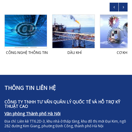
‹
›
CÔNG NGHỆ THÔNG TIN
DẦU KHÍ
CƠ KHÍ
THÔNG TIN LIÊN HỆ
CÔNG TY TNHH TƯ VẤN QUẢN LÝ QUỐC TẾ VÀ HỖ TRỢ KỸ
THUẬT CAO
Văn phòng Thành phố Hà Nội
Địa chỉ:
Liền kề TT6.2D-3, khu nhà ở thấp tầng, khu đô thị mới Đại Kim, ngõ
282 đường Kim Giang, phường Định Công, thành phố Hà Nội