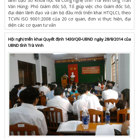
lãnh đạo Sở Khoa học và Công nghệ tỉnh Trà Vinh ông Trần
Văn Hùng- Phó Giám đốc Sở, Tổ giúp việc cho Giám đốc Sở,
đại diện lãnh đạo và cán bộ đầu mối triển khai HTQLCL theo
TCVN ISO 9001:2008 của 20 cơ quan, đơn vị thực hiện, đại
diện các cơ quan tư vấn
Hội nghị triển khai Quyết định 1430/QĐ-UBND ngày 28/8/2014 của
UBND tỉnh Trà Vinh