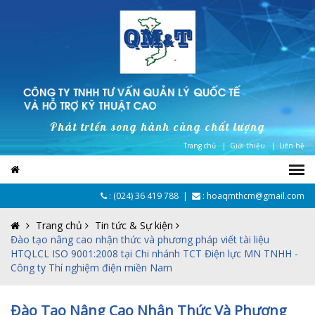
Phát triển song hành cùng chất lượng
Trang chủ |
Giới thiệu |
Liên hệ
:
(024) 36 419 788
|
: hoaqmthcm@gmail.com
Trang chủ
Tin tức & Sự kiện
Đào tạo nâng cao nhận thức và phương pháp viết tài liệu
HTQLCL ISO 9001:2008 tại Chi nhánh TCT Điện lực MN TNHH -
Công ty Thí nghiệm điện miền Nam
Đào Tạo Nâng Cao Nhận Thức Và Phương