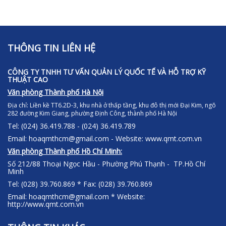
THÔNG TIN LIÊN HỆ
CÔNG TY TNHH TƯ VẤN QUẢN LÝ QUỐC TẾ VÀ HỖ TRỢ KỸ
THUẬT CAO
Văn phòng Thành phố Hà Nội
Địa chỉ:
Liền kề TT6.2D-3, khu nhà ở thấp tầng, khu đô thị mới Đại Kim, ngõ
282 đường Kim Giang, phường Định Công, thành phố Hà Nội
Tel: (024) 36.419.788 - (024) 36.419.789
Email: hoaqmthcm@gmail.com - Website: www.qmt.com.vn
Văn phòng Thành phố Hồ Chí Minh:
Số 212/88 Thoại Ngọc Hầu - Phường Phú Thạnh - TP.Hồ Chí
Minh
Tel: (028) 39.760.869 * Fax: (028) 39.760.869
Email: hoaqmthcm@gmail.com * Website:
http://www.qmt.com.vn