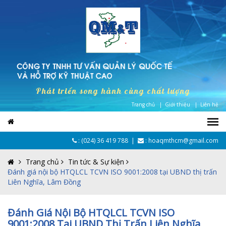
Phát triển song hành cùng chất lượng
Trang chủ |
Giới thiệu |
Liên hệ
:
(024) 36 419 788
|
: hoaqmthcm@gmail.com
Trang chủ
Tin tức & Sự kiện
Đánh giá nội bộ HTQLCL TCVN ISO 9001:2008 tại UBND thị trấn
Liên Nghĩa, Lâm Đồng
Đánh Giá Nội Bộ HTQLCL TCVN ISO
9001:2008 Tại UBND Thị Trấn Liên Nghĩa,