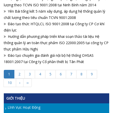
lượng theo TCVN ISO 9001:2008 tại Ninh Bình năm 2014
Yên Bái tổng kết 5 năm xây dựng, áp dụng hệ thống quản lý
chất lượng theo tiêu chuẩn TCVN 9001:2008
Đào tạo thức HTQLCL ISO 9001:2008 tại Công ty CP Cơ khí
điện lực
Hướng dẫn phương pháp triển khai soạn thảo tài liệu Hệ
thống quản lý an toàn thực phẩm ISO 22000:2005 tại công ty CP
thực phẩm Hữu Nghị
Đào tạo chuyên gia đánh giá nội bộ hệ thống OHSAS
18001:2007 tại Công ty Cổ phần thiết bị Tân Phát
1
2
3
4
5
6
7
8
9
10
›
››
GIỚI THIỆU
Lĩnh Vực Hoạt Động