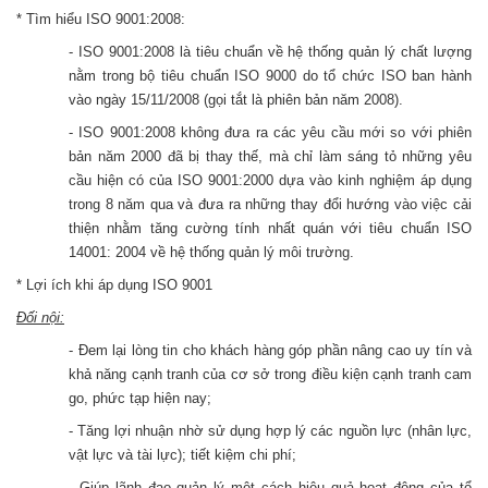
* Tìm hiểu ISO 9001:2008:
- ISO 9001:2008 là tiêu chuẩn về hệ thống quản lý chất lượng
nằm trong bộ tiêu chuẩn ISO 9000 do tổ chức ISO ban hành
vào ngày 15/11/2008 (gọi tắt là phiên bản năm 2008).
- ISO 9001:2008 không đưa ra các yêu cầu mới so với phiên
bản năm 2000 đã bị thay thế, mà chỉ làm sáng tỏ những yêu
cầu hiện có của ISO 9001:2000 dựa vào kinh nghiệm áp dụng
trong 8 năm qua và đưa ra những thay đổi hướng vào việc cải
thiện nhằm tăng cường tính nhất quán với tiêu chuẩn ISO
14001: 2004 về hệ thống quản lý môi trường.
* Lợi ích khi áp dụng ISO 9001
Đối nội:
- Đem lại lòng tin cho khách hàng góp phần nâng cao uy tín và
khả năng cạnh tranh của cơ sở trong điều kiện cạnh tranh cam
go, phức tạp hiện nay;
- Tăng lợi nhuận nhờ sử dụng hợp lý các nguồn lực (nhân lực,
vật lực và tài lực); tiết kiệm chi phí;
- Giúp lãnh đạo quản lý một cách hiệu quả hoạt động của tổ