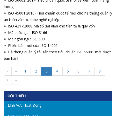
ISO 50002: 2014: Tiêu chuẩn quốc tế mới về kiểm toán năng
lượng
ISO 45001:2016- Tiêu chuẩn quốc tế mới cho hệ thống quản lý
an toàn và sức khỏe nghề nghiệp
ISO 4217:2008 Mã số đại diện cho tiền tệ & quỹ vốn
Mã quốc gia - ISO 3166
Mã ngôn ngữ ISO 639
Phiên bản mới của ISO 14001
Hệ thống quản lý tài sản theo tiêu chuẩn ISO 55001 mới được
ban hành
‹
‹‹
1
2
3
4
5
6
7
8
›
››
GIỚI THIỆU
Lĩnh Vực Hoạt Động