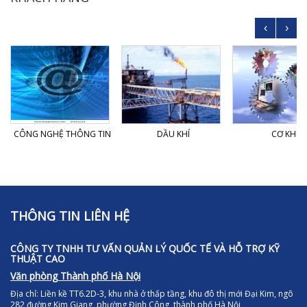
‹
›
CÔNG NGHỆ THÔNG TIN
DẦU KHÍ
CƠ KHÍ
THÔNG TIN LIÊN HỆ
CÔNG TY TNHH TƯ VẤN QUẢN LÝ QUỐC TẾ VÀ HỖ TRỢ KỸ
THUẬT CAO
Văn phòng Thành phố Hà Nội
Địa chỉ:
Liền kề TT6.2D-3, khu nhà ở thấp tầng, khu đô thị mới Đại Kim, ngõ
282 đường Kim Giang, phường Định Công, thành phố Hà Nội