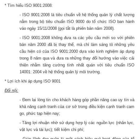
* Tìm hiểu ISO 9001:2008:
- ISO 9001:2008 là tiêu chuẩn về hệ thống quản lý chất lượng
nằm trong bộ tiêu chuẩn ISO 9000 do tổ chức ISO ban hành
vào ngày 15/11/2008 (gọi tắt là phiên bản năm 2008).
- ISO 9001:2008 không đưa ra các yêu cầu mới so với phiên
bản năm 2000 đã bị thay thế, mà chỉ làm sáng tỏ những yêu
cầu hiện có của ISO 9001:2000 dựa vào kinh nghiệm áp dụng
trong 8 năm qua và đưa ra những thay đổi hướng vào việc cải
thiện nhằm tăng cường tính nhất quán với tiêu chuẩn ISO
14001: 2004 về hệ thống quản lý môi trường.
* Lợi ích khi áp dụng ISO 9001
Đối nội:
- Đem lại lòng tin cho khách hàng góp phần nâng cao uy tín và
khả năng cạnh tranh của cơ sở trong điều kiện cạnh tranh cam
go, phức tạp hiện nay;
- Tăng lợi nhuận nhờ sử dụng hợp lý các nguồn lực (nhân lực,
vật lực và tài lực); tiết kiệm chi phí;
- Giúp lãnh đạo quản lý một cách hiệu quả hoạt động của tổ