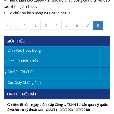
Tiêu chuẩn ISO 29990 - Thước đo chất lượng của dịch vụ đào
tạo không chính quy
Tổ chức sự kiện bằng ISO 20121:2012
‹
‹‹
1
2
3
4
5
6
7
8
GIỚI THIỆU
Lĩnh Vực Hoạt Động
Lịch Sử Phát Triển
Cơ Cấu Tổ Chức
Các Giấy Chứng Nhận
TIN TỨC NỔI BẬT
Kỷ niệm 15 năm ngày thành lập Công ty TNHH Tư vấn quản lý quốc
tế và hỗ trợ kỹ thuật cao - QM&T ( 10/9/2003-10/9/2018)