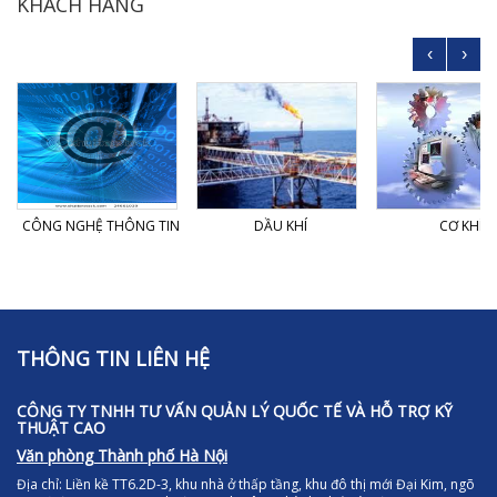
KHÁCH HÀNG
‹
›
CÔNG NGHỆ THÔNG TIN
DẦU KHÍ
CƠ KHÍ
THÔNG TIN LIÊN HỆ
CÔNG TY TNHH TƯ VẤN QUẢN LÝ QUỐC TẾ VÀ HỖ TRỢ KỸ
THUẬT CAO
Văn phòng Thành phố Hà Nội
Địa chỉ:
Liền kề TT6.2D-3, khu nhà ở thấp tầng, khu đô thị mới Đại Kim, ngõ