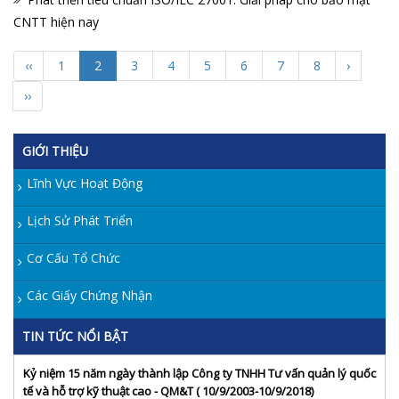
CNTT hiện nay
‹‹
1
2
3
4
5
6
7
8
›
››
GIỚI THIỆU
Lĩnh Vực Hoạt Động
Lịch Sử Phát Triển
Cơ Cấu Tổ Chức
Các Giấy Chứng Nhận
TIN TỨC NỔI BẬT
Kỷ niệm 15 năm ngày thành lập Công ty TNHH Tư vấn quản lý quốc
tế và hỗ trợ kỹ thuật cao - QM&T ( 10/9/2003-10/9/2018)