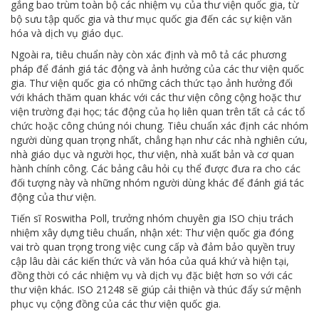
gắng bao trùm toàn bộ các nhiệm vụ của thư viện quốc gia, từ
bộ sưu tập quốc gia và thư mục quốc gia đến các sự kiện văn
hóa và dịch vụ giáo dục.
Ngoài ra, tiêu chuẩn này còn xác định và mô tả các phương
pháp để đánh giá tác động và ảnh hưởng của các thư viện quốc
gia. Thư viện quốc gia có những cách thức tạo ảnh hưởng đối
với khách thăm quan khác với các thư viện công cộng hoặc thư
viện trường đại học; tác động của họ liên quan trên tất cả các tổ
chức hoặc công chúng nói chung. Tiêu chuẩn xác định các nhóm
người dùng quan trọng nhất, chẳng hạn như các nhà nghiên cứu,
nhà giáo dục và người học, thư viện, nhà xuất bản và cơ quan
hành chính công. Các bảng câu hỏi cụ thể được đưa ra cho các
đối tượng này và những nhóm người dùng khác để đánh giá tác
động của thư viện.
Tiến sĩ Roswitha Poll, trưởng nhóm chuyên gia ISO chịu trách
nhiệm xây dựng tiêu chuẩn, nhận xét: Thư viện quốc gia đóng
vai trò quan trọng trong việc cung cấp và đảm bảo quyền truy
cập lâu dài các kiến ​​thức và văn hóa của quá khứ và hiện tại,
đồng thời có các nhiệm vụ và dịch vụ đặc biệt hơn so với các
thư viện khác. ISO 21248 sẽ giúp cải thiện và thúc đẩy sứ mệnh
phục vụ cộng đồng của các thư viện quốc gia.