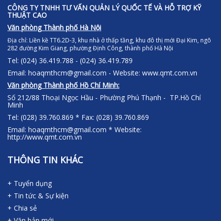
CÔNG TY TNHH TƯ VẤN QUẢN LÝ QUỐC TẾ VÀ HỖ TRỢ KỸ
THUẬT CAO
Văn phòng Thành phố Hà Nội
Địa chỉ:
Liền kề TT6.2D-3, khu nhà ở thấp tầng, khu đô thị mới Đại Kim, ngõ
282 đường Kim Giang, phường Định Công, thành phố Hà Nội
Tel: (024) 36.419.788 - (024) 36.419.789
Email: hoaqmthcm@gmail.com - Website: www.qmt.com.vn
Văn phòng Thành phố Hồ Chí Minh:
Số 212/88 Thoại Ngọc Hầu - Phường Phú Thạnh - TP.Hồ Chí
Minh
Tel: (028) 39.760.869 * Fax: (028) 39.760.869
Email: hoaqmthcm@gmail.com * Website:
http://www.qmt.com.vn
THÔNG TIN KHÁC
+ Tuyển dụng
+ Tin tức & Sự kiện
+ Chia sẻ
+ Văn bản mới