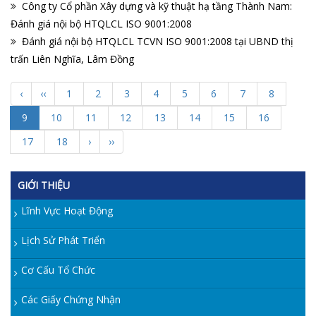
Công ty Cổ phần Xây dựng và kỹ thuật hạ tầng Thành Nam:
Đánh giá nội bộ HTQLCL ISO 9001:2008
Đánh giá nội bộ HTQLCL TCVN ISO 9001:2008 tại UBND thị
trấn Liên Nghĩa, Lâm Đồng
‹
‹‹
1
2
3
4
5
6
7
8
9
10
11
12
13
14
15
16
17
18
›
››
GIỚI THIỆU
Lĩnh Vực Hoạt Động
Lịch Sử Phát Triển
Cơ Cấu Tổ Chức
Các Giấy Chứng Nhận