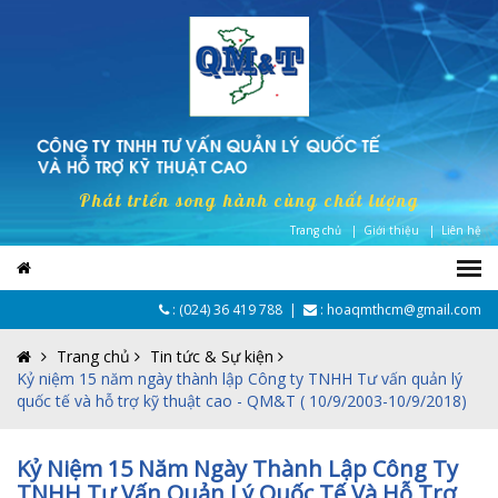
Phát triển song hành cùng chất lượng
Trang chủ |
Giới thiệu |
Liên hệ
:
(024) 36 419 788
|
: hoaqmthcm@gmail.com
Trang chủ
Tin tức & Sự kiện
Kỷ niệm 15 năm ngày thành lập Công ty TNHH Tư vấn quản lý
quốc tế và hỗ trợ kỹ thuật cao - QM&T ( 10/9/2003-10/9/2018)
Kỷ Niệm 15 Năm Ngày Thành Lập Công Ty
TNHH Tư Vấn Quản Lý Quốc Tế Và Hỗ Trợ