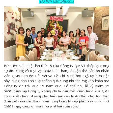
Du lịch Camphuchia
Bữa tiệc sinh nhật lần thứ 15 của Công ty QM&T khép lại trong
sự ấm cúng và trọn vẹn của tình thân, khi tập thể cán bộ nhân
viên QM&T thuộc Hà Nội và Hồ Chí Minh hội ngộ tại bữa tiệc
này, cùng nhau nhìn lại thành quả cũng như những khó khăn mà
Công ty đã trải qua 15 năm qua. Có thể nói, lễ kỷ niệm 15
năm
thành lập Công ty không chỉ là dấu mốc quan trọng của QMT
trong suốt chặng đường phát triển mà còn là dịp thắt chặt tinh thần
đoàn kết giữa các thành viên trong Công ty góp phần xây dựng một
QM&T ngày càng lớn mạnh và phát triển bền vững.