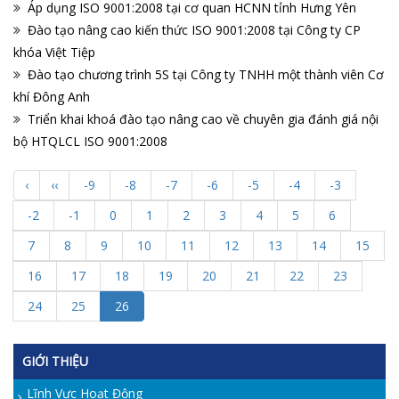
Áp dụng ISO 9001:2008 tại cơ quan HCNN tỉnh Hưng Yên
Đào tạo nâng cao kiến thức ISO 9001:2008 tại Công ty CP
khóa Việt Tiệp
Đào tạo chương trình 5S tại Công ty TNHH một thành viên Cơ
khí Đông Anh
Triển khai khoá đào tạo nâng cao về chuyên gia đánh giá nội
bộ HTQLCL ISO 9001:2008
‹
‹‹
-9
-8
-7
-6
-5
-4
-3
-2
-1
0
1
2
3
4
5
6
7
8
9
10
11
12
13
14
15
16
17
18
19
20
21
22
23
24
25
26
GIỚI THIỆU
Lĩnh Vực Hoạt Động