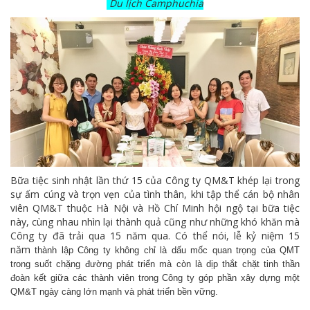
Du lịch Camphuchia
Bữa tiệc sinh nhật lần thứ 15 của Công ty QM&T khép lại trong
sự ấm cúng và trọn vẹn của tình thân, khi tập thể cán bộ nhân
viên QM&T thuộc Hà Nội và Hồ Chí Minh hội ngộ tại bữa tiệc
này, cùng nhau nhìn lại thành quả cũng như những khó khăn mà
Công ty đã trải qua 15 năm qua. Có thể nói, lễ kỷ niệm 15
năm
thành lập Công ty không chỉ là dấu mốc quan trọng của QMT
trong suốt chặng đường phát triển mà còn là dịp thắt chặt tinh thần
đoàn kết giữa các thành viên trong Công ty góp phần xây dựng một
QM&T ngày càng lớn mạnh và phát triển bền vững.