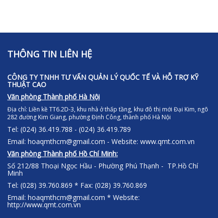
THÔNG TIN LIÊN HỆ
CÔNG TY TNHH TƯ VẤN QUẢN LÝ QUỐC TẾ VÀ HỖ TRỢ KỸ
THUẬT CAO
Văn phòng Thành phố Hà Nội
Địa chỉ:
Liền kề TT6.2D-3, khu nhà ở thấp tầng, khu đô thị mới Đại Kim, ngõ
282 đường Kim Giang, phường Định Công, thành phố Hà Nội
Tel: (024) 36.419.788 - (024) 36.419.789
Email: hoaqmthcm@gmail.com - Website: www.qmt.com.vn
Văn phòng Thành phố Hồ Chí Minh:
Số 212/88 Thoại Ngọc Hầu - Phường Phú Thạnh - TP.Hồ Chí
Minh
Tel: (028) 39.760.869 * Fax: (028) 39.760.869
Email: hoaqmthcm@gmail.com * Website:
http://www.qmt.com.vn