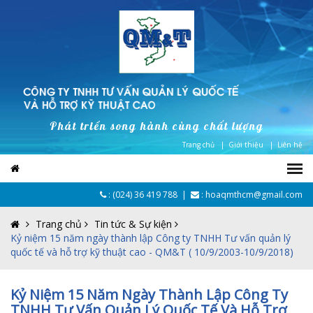
Phát triển song hành cùng chất lượng
Trang chủ |
Giới thiệu |
Liên hệ
:
(024) 36 419 788
|
: hoaqmthcm@gmail.com
Trang chủ
Tin tức & Sự kiện
Kỷ niệm 15 năm ngày thành lập Công ty TNHH Tư vấn quản lý
quốc tế và hỗ trợ kỹ thuật cao - QM&T ( 10/9/2003-10/9/2018)
Kỷ Niệm 15 Năm Ngày Thành Lập Công Ty
TNHH Tư Vấn Quản Lý Quốc Tế Và Hỗ Trợ