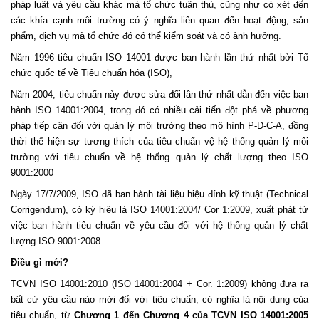
pháp luật và yêu cầu khác mà tổ chức tuân thủ, cũng như có xét đến
các khía cạnh môi trường có ý nghĩa liên quan đến hoạt động, sản
phẩm, dịch vụ mà tổ chức đó có thể kiểm soát và có ảnh hưởng.
Năm 1996 tiêu chuẩn ISO 14001 được ban hành lần thứ nhất bởi Tổ
chức quốc tế về Tiêu chuẩn hóa (ISO),
Năm 2004, tiêu chuẩn này được sửa đổi lần thứ nhất dẫn đến việc ban
hành ISO 14001:2004, trong đó có nhiều cải tiến đột phá về phương
pháp tiếp cận đối với quản lý môi trường theo mô hình P-D-C-A, đồng
thời thể hiện sự tương thích của tiêu chuẩn vệ hệ thống quản lý môi
trường với tiêu chuẩn về hệ thống quản lý chất lượng theo ISO
9001:2000
Ngày 17/7/2009, ISO đã ban hành tài liệu hiệu đính kỹ thuật (Technical
Corrigendum), có ký hiệu là ISO 14001:2004/ Cor 1:2009, xuất phát từ
việc ban hành tiêu chuẩn về yêu cầu đối với hệ thống quản lý chất
lượng ISO 9001:2008.
Điều gì mới?
TCVN ISO 14001:2010 (ISO 14001:2004 + Cor. 1:2009) không đưa ra
bất cứ yêu cầu nào mới đối với tiêu chuẩn, có nghĩa là nội dung của
tiêu chuẩn, từ
Chương 1 đến Chương 4 của TCVN ISO 14001:2005