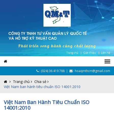
Phát triển song hành cùng chất lượng
Trang chủ |
Giới thiệu |
Liên hệ
:
(024) 36 419 788
|
: hoaqmthcm@gmail.com
Trang chủ
Chia sẻ
Việt Nam ban hành tiêu chuẩn ISO 14001:2010
Việt Nam Ban Hành Tiêu Chuẩn ISO
14001:2010