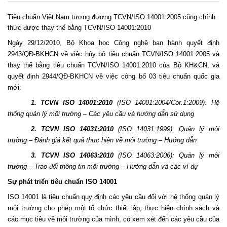
Tiêu chuẩn Việt Nam tương đương TCVN/ISO 14001:2005 cũng chính
thức được thay thế bằng TCVN/ISO 14001:2010
Ngày 29/12/2010, Bộ Khoa học Công nghệ ban hành quyết định
2943/QĐ-BKHCN về việc hủy bỏ tiêu chuẩn TCVN/ISO 14001:2005 và
thay thế bằng tiêu chuẩn TCVN/ISO 14001:2010 của Bộ KH&CN, và
quyết định 2944/QĐ-BKHCN về việc công bố 03 tiêu chuẩn quốc gia
mới:
1. TCVN ISO 14001:2010
(ISO 14001:2004/Cor.1:2009): Hệ
thống quản lý môi trường – Các yêu cầu và hướng dẫn sử dụng
2. TCVN ISO 14031:2010
(ISO 14031:1999): Quản lý môi
trường – Đánh giá kết quả thực hiện về môi trường – Hướng dẫn
3. TCVN ISO 14063:2010
(ISO 14063:2006): Quản lý môi
trường – Trao đổi thông tin môi trường – Hướng dẫn và các ví dụ
Sự phát triển tiêu chuẩn ISO 14001
ISO 14001 là tiêu chuẩn quy định các yêu cầu đối với hệ thống quản lý
môi trường cho phép một tổ chức thiết lập, thực hiện chính sách và
các mục tiêu về môi trường của mình, có xem xét đến các yêu cầu của