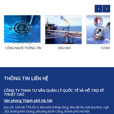
‹
›
CÔNG NGHỆ THÔNG TIN
DẦU KHÍ
CƠ KHÍ
THÔNG TIN LIÊN HỆ
CÔNG TY TNHH TƯ VẤN QUẢN LÝ QUỐC TẾ VÀ HỖ TRỢ KỸ
THUẬT CAO
Văn phòng Thành phố Hà Nội
Địa chỉ:
Liền kề TT6.2D-3, khu nhà ở thấp tầng, khu đô thị mới Đại Kim, ngõ
282 đường Kim Giang, phường Định Công, thành phố Hà Nội