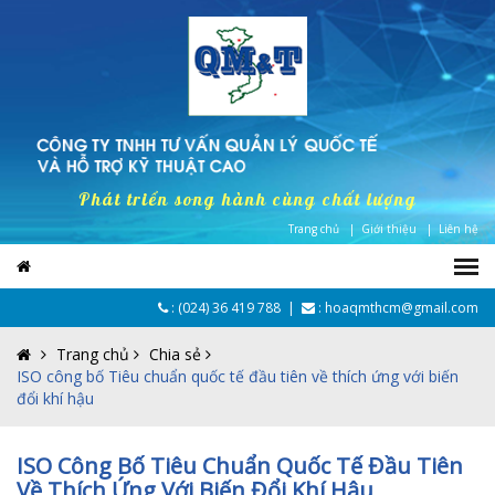
Phát triển song hành cùng chất lượng
Trang chủ |
Giới thiệu |
Liên hệ
:
(024) 36 419 788
|
: hoaqmthcm@gmail.com
Trang chủ
Chia sẻ
ISO công bố Tiêu chuẩn quốc tế đầu tiên về thích ứng với biến
đổi khí hậu
ISO Công Bố Tiêu Chuẩn Quốc Tế Đầu Tiên
Về Thích Ứng Với Biến Đổi Khí Hậu