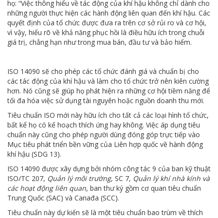
họ: “Việc thông hiểu về tác động của khí hậu không chỉ dành cho
những người thực hiện các hành động liên quan đến khí hậu. Các
quyết định của tổ chức được đưa ra trên cơ sở rủi ro và cơ hội,
vì vậy, hiểu rõ về khả năng phục hồi là điều hữu ích trong chuỗi
giá trị, chẳng hạn như trong mua bán, đầu tư và bảo hiểm.
ISO 14090 sẽ cho phép các tổ chức đánh giá và chuẩn bị cho
các tác động của khí hậu và làm cho tổ chức trở nên kiên cường
hơn. Nó cũng sẽ giúp họ phát hiện ra những cơ hội tiềm năng để
tối đa hóa việc sử dụng tài nguyên hoặc nguồn doanh thu mới.
Tiêu chuẩn ISO mới này hữu ích cho tất cả các loại hình tổ chức,
bất kể họ có kế hoạch thích ứng hay không. Việc áp dụng tiêu
chuẩn này cũng cho phép người dùng đóng góp trực tiếp vào
Mục tiêu phát triển bền vững của Liên hợp quốc về hành động
khí hậu (SDG 13).
ISO 14090 được xây dựng bởi nhóm công tác 9 của ban kỹ thuật
ISO/TC 207,
Quản lý môi trường
, SC 7,
Quản lý khí nhà kính và
các hoạt động liên quan
, ban thư ký gồm cơ quan tiêu chuẩn
Trung Quốc (SAC) và Canađa (SCC).
Tiêu chuẩn này dự kiến sẽ là một tiêu chuẩn bao trùm về thích