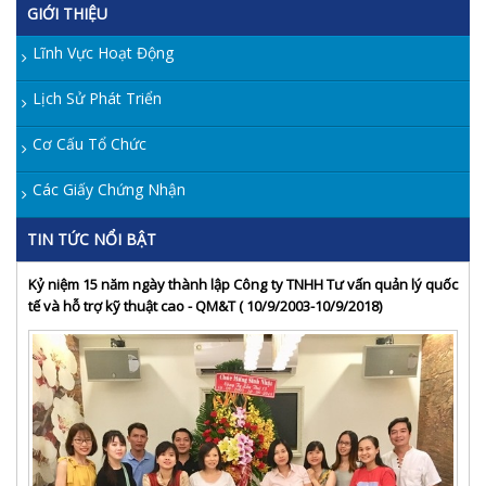
GIỚI THIỆU
Lĩnh Vực Hoạt Động
Lịch Sử Phát Triển
Cơ Cấu Tổ Chức
Các Giấy Chứng Nhận
TIN TỨC NỔI BẬT
Kỷ niệm 15 năm ngày thành lập Công ty TNHH Tư vấn quản lý quốc
tế và hỗ trợ kỹ thuật cao - QM&T ( 10/9/2003-10/9/2018)