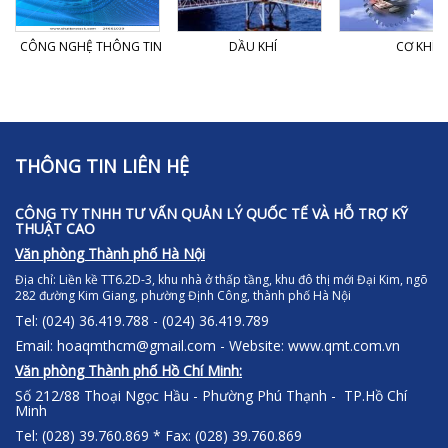
CÔNG NGHỆ THÔNG TIN
DẦU KHÍ
CƠ KHÍ
THÔNG TIN LIÊN HỆ
CÔNG TY TNHH TƯ VẤN QUẢN LÝ QUỐC TẾ VÀ HỖ TRỢ KỸ
THUẬT CAO
Văn phòng Thành phố Hà Nội
Địa chỉ:
Liền kề TT6.2D-3, khu nhà ở thấp tầng, khu đô thị mới Đại Kim, ngõ
282 đường Kim Giang, phường Định Công, thành phố Hà Nội
Tel: (024) 36.419.788 - (024) 36.419.789
Email: hoaqmthcm@gmail.com - Website: www.qmt.com.vn
Văn phòng Thành phố Hồ Chí Minh:
Số 212/88 Thoại Ngọc Hầu - Phường Phú Thạnh - TP.Hồ Chí
Minh
Tel: (028) 39.760.869 * Fax: (028) 39.760.869