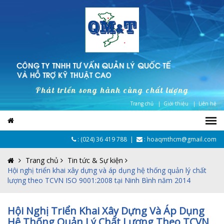
Phát triển song hành cùng chất lượng
Trang chủ |
Giới thiệu |
Liên hệ
:
(024) 36 419 788
|
: hoaqmthcm@gmail.com
Trang chủ
Tin tức & Sự kiện
Hội nghị triển khai xây dựng và áp dụng hệ thống quản lý chất
lượng theo TCVN ISO 9001:2008 tại Ninh Bình năm 2014
Hội Nghị Triển Khai Xây Dựng Và Áp Dụng
Hệ Thống Quản Lý Chất Lượng Theo TCVN