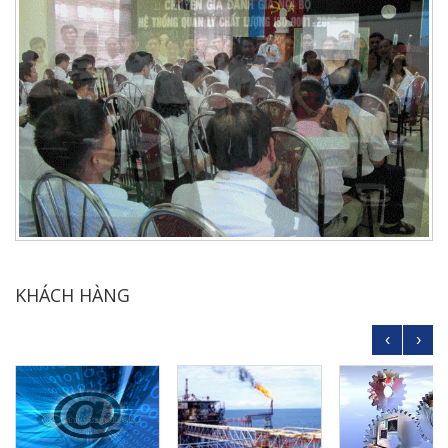
KHÁCH HÀNG
‹
›