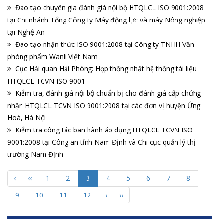
Đào tạo chuyên gia đánh giá nội bộ HTQLCL ISO 9001:2008
tại Chi nhánh Tổng Công ty Máy động lực và máy Nông nghiệp
tại Nghệ An
Đào tạo nhận thức ISO 9001:2008 tại Công ty TNHH Văn
phòng phẩm Wanli Việt Nam
Cục Hải quan Hải Phòng: Họp thống nhất hệ thống tài liệu
HTQLCL TCVN ISO 9001
Kiểm tra, đánh giá nội bộ chuẩn bị cho đánh giá cấp chứng
nhận HTQLCL TCVN ISO 9001:2008 tại các đơn vị huyện Ứng
Hoà, Hà Nội
Kiểm tra công tác ban hành áp dụng HTQLCL TCVN ISO
9001:2008 tại Công an tỉnh Nam Định và Chi cục quản lý thị
trường Nam Định
‹
‹‹
1
2
3
4
5
6
7
8
9
10
11
12
›
››